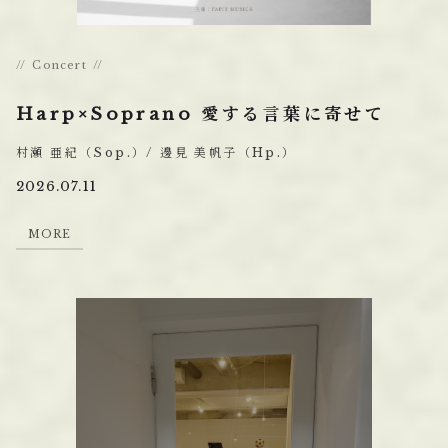
Concert
Harp×Soprano 愛する言葉に寄せて
村瀬 亜紀（Sop.）/ 邊見 美帆子（Hp.）
2026.07.11
M
O
R
E
M
O
R
E