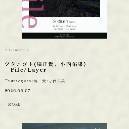
Concert
ツタエゴト(塙正貴、小西佑果)
「Pile/Layer」
Tsutaegoto/塙正貴/小西佑果
2026.06.07
M
O
R
E
M
O
R
E