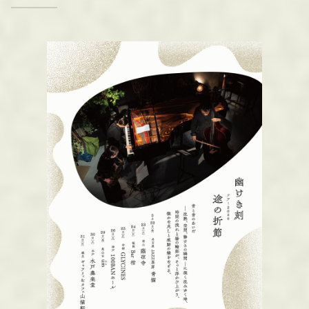
M
O
R
E