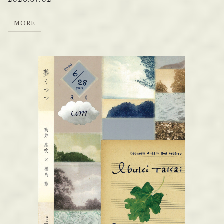
M
O
R
E
M
O
R
E