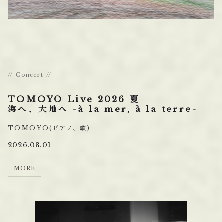
Concert
TOMOYO Live 2026 夏
海へ、大地へ -à la mer, à la terre-
TOMOYO(ピアノ、歌)
2026.08.01
M
O
R
E
M
O
R
E