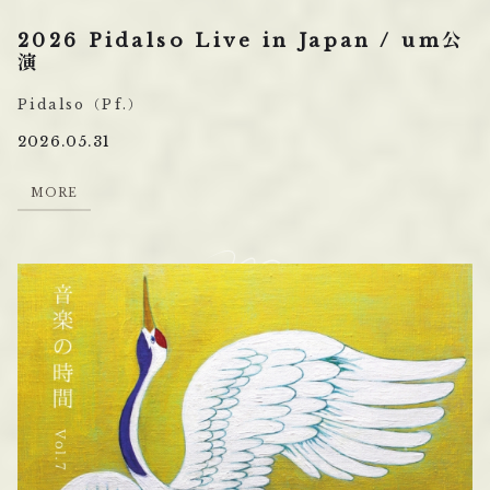
2026 Pidalso Live in Japan / um公
演
Pidalso（Pf.）
2026.05.31
M
O
R
E
M
O
R
E