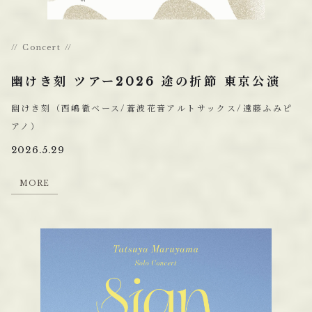
Concert
幽けき刻 ツアー2026 途の折節 東京公演
幽けき刻（西嶋徹ベース/蒼波花音アルトサックス/遠藤ふみピ
アノ）
2026.5.29
M
O
R
E
M
O
R
E