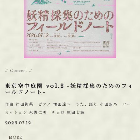
Concert
東京空中庭園 vol.2 -妖精採集のためのフィ
ールドノート-
作曲 辻田絢菜 ピアノ 増田達斗 うた、語り 小田藍乃 パー
カッション 永野仁美 チェロ 成田七海
2026.07.12
M
O
R
E