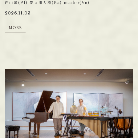
西山瞳(Pf) 安ヵ川大樹(Ba) maiko(Vn)
2026.11.03
M
O
R
E
M
O
R
E