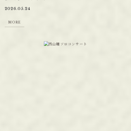
2026.05.24
M
O
R
E
M
O
R
E