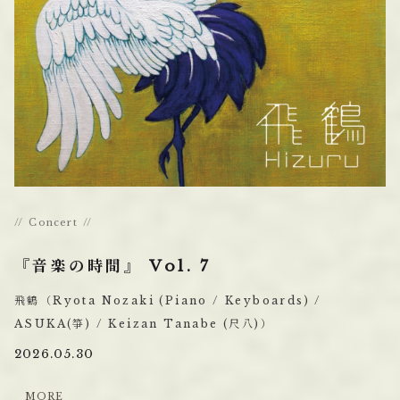
Concert
『音楽の時間』 Vol. 7
飛鶴（Ryota Nozaki (Piano / Keyboards) /
ASUKA(箏) / Keizan Tanabe (尺八)）
2026.05.30
M
O
R
E