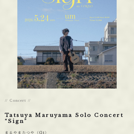
Concert
Tatsuya Maruyama Solo Concert
“Sign”
まるやまたつや（Gt）