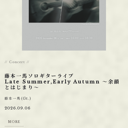
Concert
藤本一馬ソロギターライブ
Late Summer,Early Autumn 〜余韻
とはじまり〜
藤本一馬(Gt.)
2026.09.06
M
O
R
E
M
O
R
E