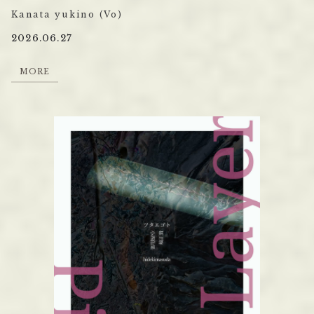
Kanata yukino (Vo)
2026.06.27
M
O
R
E
M
O
R
E