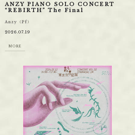
ANZY PIANO SOLO CONCERT
“REBIRTH” The Final
Anzy（Pf）
2026.07.19
M
O
R
E
M
O
R
E