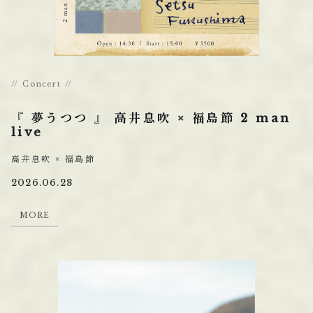
Concert
『 夢うつつ 』 高井息吹 × 福島節 2 man
live
高井息吹 × 福島節
2026.06.28
M
O
R
E
M
O
R
E