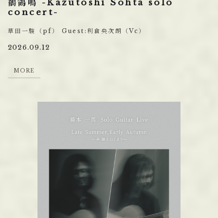
鶺鴒鳴 -Kazutoshi Sohta solo
concert-
草⽥⼀駿（pf） Guest:利倉央次朗（Vc）
2026.09.12
M
O
R
E
M
O
R
E