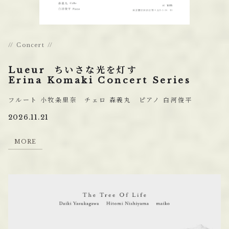
Concert
Lueur ちいさな光を灯す
Erina Komaki Concert Series
フルート 小牧条里奈 チェロ 森義丸 ピアノ 白河俊平
2026.11.21
M
O
R
E
M
O
R
E