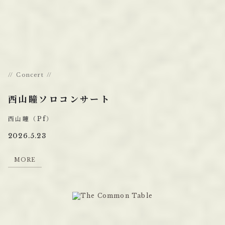
Concert
西山瞳ソロコンサート
西山瞳（Pf）
2026.5.23
M
O
R
E
M
O
R
E