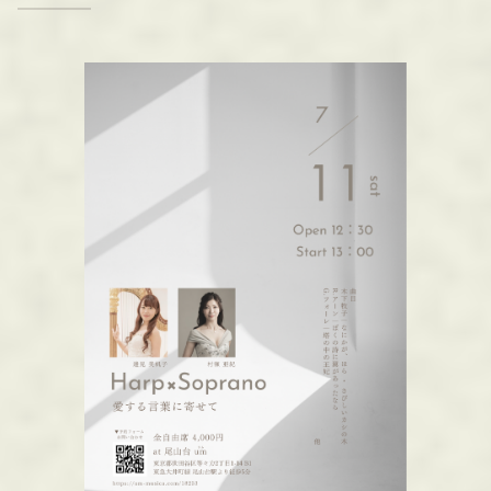
M
O
R
E