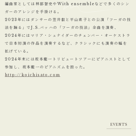
編曲家としては林部智史やWith ensembleなどで多くのシン
ガーのアレンジを手掛ける。
2023年にはダンサーの笠井叡と平山素子との公演「フーガの技
法を踊る」でJ.S.バッハの「フーガの技法」全曲を演奏、
2024年にはマリア・シュナイダーのチェンバー・オーケストラ
で日本初演の作品を演奏するなど、クラシックにも演奏の幅を
拡げている。
2024年末には坂本龍一トリビュートツアーにピアニストとして
参加し、坂本龍一のピアニズムを担った。
http://koichisato.com
E
V
E
N
T
S
E
V
E
N
T
S