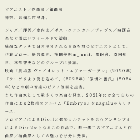
ピアニスト／作曲家／編曲家
神奈川県横浜市出身。
ジャズ／即興／室内楽／ポストクラシカル／ポップス／映画音
楽など幅広いフィールドで活動。
繊細なタッチで研ぎ澄まされた音色を放つピアニストとして、
伊藤ゴロー、福盛進也、挾間美帆m_unit、象眠舎、原田知
世、林部智史などのグループに参加。
映画「劇場版 ヴァイオレット・エヴァーガーデン」(2020年)
「ラーゲリより愛を込めて」(2022年)「傲慢と善良」(2024
年)などの劇中音楽のピアノ演奏を担当。
また作曲家として数多くの楽曲を発表、2021年には全て自らの
作曲による2枚組のアルバム『Embryo』をnagaluからリリ
ース。
ソロピアノによるDisc1と弦楽カルテットを含むアンサンブル
によるDisc2からなるこの作品で、唯一無二のピアニズムと作
曲家／編曲家としての魅力を存分に発揮。