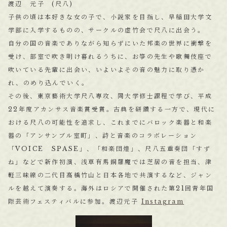
渡辺 元子 (尺八)
子供の頃は本好きな女の子で、小説家を目指し、早稲田大学文
学部に入学するものの、サークルの虚竹会で尺八に出会う。
自分の国の音楽でありながら知らずにいた邦楽の世界に衝撃を
受け、部室で吹き明け暮れるうちに、お箏の先生や歌舞伎座で
吹いている先輩に出会い、いよいよその音の魅力に取り憑か
れ、のめり込んでいく。
その後、東京藝術大学尺八専攻、同大学修士課程で学び、平成
22年度アカンサス音楽賞受賞。古典を研鑽する一方で、現代に
おける尺八の可能性を追求し、これまでにバロック楽器と和楽
器の「アンサンブル室町」、詩と音楽のコラボレーション
「VOICE SPASE」、「和楽団煌」、尺八五重奏団「すず
ね」などで新作初演、浅草有馬銅羅魔では芝居の音を担当、津
軽三味線の二代目高橋竹山と日本各地で共演するなど、ジャン
ルを越えて演奏する。海外はロシアで開催された第21回青年国
際芸術フェスティバルに参加。渡辺元子
Instagram