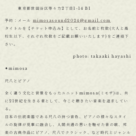
東京都世田谷区等々力2丁目1-14 B1
予約：メール
mimosasound2024@gmail.com
タイトルを【チケット申込み】として、お名前と枚数(大人と高
校生以下、それぞれ枚数をご記載お願いいたします)をご連絡下
さい。
photo: takaaki hayashi
⚫︎mimosa
尺八とピアノ
全く違う文化と背景をもったユニットmimosa(ミモザ)は、共
に21世紀を生きる者として、今こそ聴きたい音楽を追求してい
る。
日本の伝統楽器である尺八の持つ音色、ピアノの様々なスタイ
ルの旋律が見事に融合し、人間共通の思いを馳せた昔の歌、邦
楽の古典作品にピアノ、尺八でクラシック、など時代とジャンル