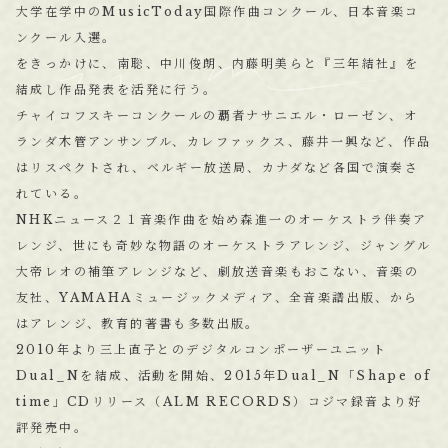
大学在学中のMusicToday国際作曲コンクール、日本音楽コ
ンクール入選。
をきっかけに、南聡、中川俊朗、内藤明美らと『三年結社』を
結成し作品発表を活発に行う。
チャイコフスキーコンクールの覇者ナサニエル・ローゼン、オ
ランダ木管アンサンブル、カレファックス、藤井一興など、作品
はリスペクトされ、ベルギー放送局、カナダなど各国で演奏さ
れている。
NHKニュース２１音楽作曲を始め森進一のオーケストラ伴奏ア
レンジ、世にも奇妙な物語のオーケストラアレンジ、ジャングル
大帝レオの補筆アレンジなど、劇放送音楽もおこない、音楽の
友社、YAMAHAミュージックメディア、全音楽譜出版、から
はアレンジ、教育的著書も多数出版。
2010年より三上直子とのデジタルコンポーザーユニット
Dual_Nを結成、活動を開始、2015年Dual_N「Shape of
time」CDリリース（ALM RECORDS）コジマ録音より好
評発売中。