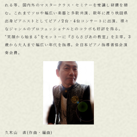
れる等、国内外のマスタークラス・セミナーを受講し研鑽を積
む。これまでソロや幅広い楽器と多数共演、数年に渡り秋田県
出身ピアニストとしてピアノ2台・4台コンサートに出演、様々
なジャンルのプロフェッショナルとのコラボも好評を得る。
“笑顔から始まる”をモットーに『さらさぴあの教室』を主宰。3
歳から大人まで幅広い年代を指導。全日本ピアノ指導者協会演
奏会員。
久木山 直(作曲・編曲)