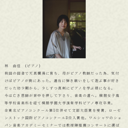
林 由佳 (ピアノ)
秋田の田舎で天真爛漫に育ち、母がピアノ教師だった為、気付
けばピアノが側にあった。適当に弾き歌いをして遊ぶ事が好き
だった幼少期から、少しずつ真剣にピアノを学ぶ様になる。
今は亡き恩師が背中を押して下さり、音楽の道へ。桐朋女子高
等学校音楽科を経て桐朋学園大学演奏学科ピアノ専攻卒業。
全東北ピアノコンクール第1位併せて文部大臣賞を受賞、ローゼ
ンストック国際ピアノコンクール3位入賞他。ワルシャワのショ
パン音楽アカデミーセミナーでは教授陣推薦コンサートに選ば