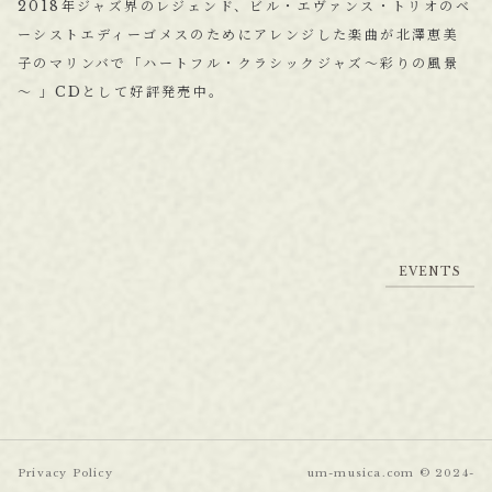
2018年ジャズ界のレジェンド、ビル・エヴァンス・トリオのベ
ーシストエディーゴメスのためにアレンジした楽曲が北澤恵美
子のマリンバで「ハートフル・クラシックジャズ～彩りの風景
～ 」CDとして好評発売中。
E
V
E
N
T
S
E
V
E
N
T
S
Privacy Policy
um-musica.com © 2024-