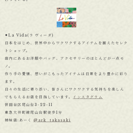
⚫︎La Vida(ラ ヴィーダ)
日本をはじめ、世界中からワクワクするアイテムを揃えたセレク
トショップ。
店内にあるお洋服やバッグ、アクセサリーのほとんどが一点モ
ノ。
作り手の愛情、想いがこもったアイテムは日常をより豊かに彩り
ます。
日々の生活に寄り添い、皆さんにワクワクする気持ちを楽しん
でもらえるお店を目指しています。
インスタグラム
世田谷区尾山台3-22-11
東急大井町線尾山台駅徒歩1分
姉妹店:あーく
@ark_takasaki