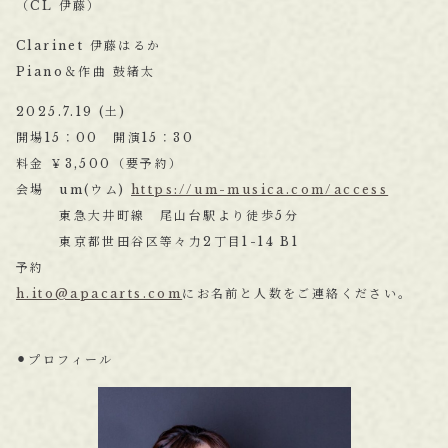
（CL 伊藤）
Clarinet 伊藤はるか
Piano＆作曲 鼓緒太
2025.7.19 (土)
開場15：00 開演15：30
料金 ￥3,500（要予約）
会場 um(ウム)
https://um-musica.com/access
東急大井町線 尾山台駅より徒歩5分
東京都世田谷区等々力2丁目1-14 B1
予約
h.ito@apacarts.com
にお名前と人数をご連絡ください。
⚫︎プロフィール