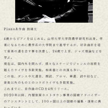
Piano&作曲 鼓緒太
4歳からピアノをはじめる。山形大学大学院農学研究科出身。学
者になるために農学系の大学院まで進学するが、紆余曲折を経
て音楽の道を志す事を決意し、24歳で上京、ジャズ理論などを
学ぶ。
現在は、国内外を問わず、様々なステージでジャンルの垣根を
越えたライヴを多数実施。和楽器との共演も多い。
この他、ダンスや大道芸、朗読、アロマ、華道、詩や絵など、
音楽以外のものとのコラボライヴも多数実施。
これまでに、自作曲のCDを4枚リリース。
2020年以降、内閣官房ホストタウン事業の国歌アドバイザー
のアシスタントとして、100ヶ国以上の国歌の編集・演奏に携
わっている。