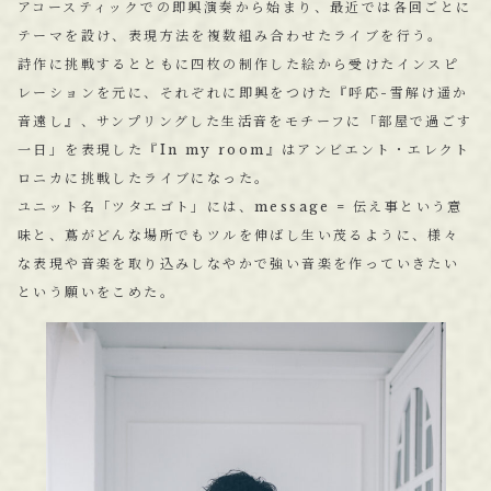
アコースティックでの即興演奏から始まり、最近では各回ごとに
テーマを設け、表現方法を複数組み合わせたライブを行う。
詩作に挑戦するとともに四枚の制作した絵から受けたインスピ
レーションを元に、それぞれに即興をつけた『呼応-雪解け遥か
音遠し』、サンプリングした生活音をモチーフに「部屋で過ごす
一日」を表現した『In my room』はアンビエント・エレクト
ロニカに挑戦したライブになった。
ユニット名「ツタエゴト」には、message = 伝え事という意
味と、蔦がどんな場所でもツルを伸ばし生い茂るように、様々
な表現や音楽を取り込みしなやかで強い音楽を作っていきたい
という願いをこめた。