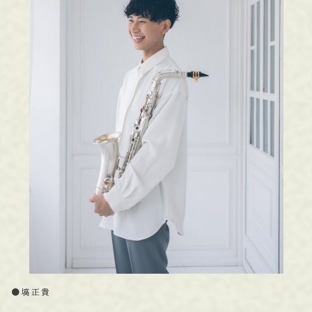
●
塙正貴