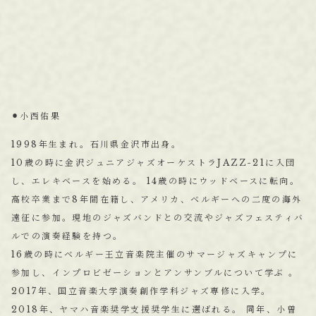
⚫︎小西佑果
1998年生まれ。石川県金沢市出身。
10歳の時に金沢ジュニアジャズオーケストラJAZZ-21に入団
し、エレキベースを始める。 14歳の時にウッドベースに転向。
高校卒業まで8年間在籍し、アメリカ、ベルギーへの二度の海外
遠征に参加。現地のジャズバンドとの交流やジャズフェスティバ
ルでの演奏経験を持つ。
16歳の時にベルギー王立音楽院主催のサマージャズキャンプに
参加し、インプロビゼーションとアンサンブルについて学ぶ 。
2017年、国立音楽大学演奏創作学科ジャズ専修に入学。
2018年、ヤマハ音楽奨学支援奨学生に選ばれる。 同年、小曽