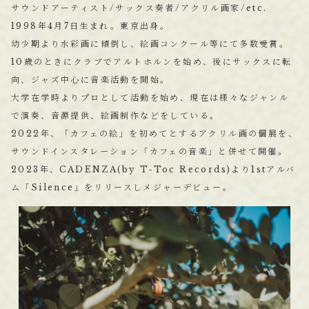
サウンドアーティスト/サックス奏者/アクリル画家/etc.
1998年4月7日生まれ。東京出身。
幼少期より水彩画に傾倒し、絵画コンクール等にて多数受賞。
10歳のときにクラブでアルトホルンを始め、後にサックスに転
向、ジャズ中心に音楽活動を開始。
大学在学時よりプロとして活動を始め、現在は様々なジャンル
で演奏、音源提供、絵画制作などをしている。
2022年、「カフェの絵」を初めてとするアクリル画の個展を、
サウンドインスタレーション「カフェの音楽」と併せて開催。
2023年、CADENZA(by T-Toc Records)より1stアルバ
ム「Silence」をリリースしメジャーデビュー。