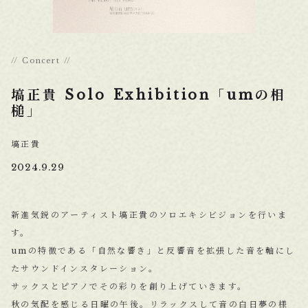
Concert
塙正貴 Solo Exhibition「umの相
槌」
塙正貴
2024.9.29
新進気鋭のアーティスト塙正貴のソロエキシビジョンを行いま
す。
umの特徴である「自然な響き」と反響音を拡張した音を軸にし
たサウンドインスタレーション。
サックスとピアノでその彩りを創り上げていきます。
秋の気配を感じる日曜の午後。リラックスして音の白日夢の様