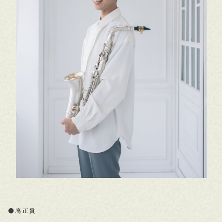
●
塙正貴