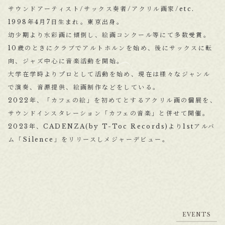
サウンドアーティスト/サックス奏者/アクリル画家/etc.
1998年4月7日生まれ。東京出身。
幼少期より水彩画に傾倒し、絵画コンクール等にて多数受賞。
10歳のときにクラブでアルトホルンを始め、後にサックスに転
向、ジャズ中心に音楽活動を開始。
大学在学時よりプロとして活動を始め、現在は様々なジャンル
で演奏、音源提供、絵画制作などをしている。
2022年、「カフェの絵」を初めてとするアクリル画の個展を、
サウンドインスタレーション「カフェの音楽」と併せて開催。
2023年、CADENZA(by T-Toc Records)より1stアルバ
ム「Silence」をリリースしメジャーデビュー。
E
V
E
N
T
S
E
V
E
N
T
S