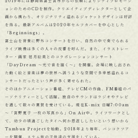
2019年には静岡県富士宮市からの依頼によりシティプロモーシ
ョンのためのCDを制作。クリエイティブディレクターとして企
画から携わり、オリジナリティ溢れるジャケットデザインは好評
を得る。最新アルバムは2020年セルフカバーを中心とした
「Beginnings」。
富士山を背景に野外コンサートを行い、自然の中で奏でられる
ライブ映像は多くの人々の反響を呼んだ。また、イラストレー
ター・画家 毬月絵美とのコラボレーションコンサート
「DayDream ～光で音を描く～」を開催。会場に映し出され
た動く絵と音楽は夢の世界へ誘うような空間で多幸感溢れるコ
ンサートだったという声が多く寄せられた。
そのほかアニメーション番組、テレビCMの作曲、FM番組のパ
ーソナリティーとして活躍。独自のサウンドはラジオやテレビ
を通して数々の賞賛を受けている。現在K-mix 日曜7:00am
～「宮野寛子 一枚の写真から」On Air中。ライフワークとし
て、幼少の頃過ごしたタイへ何か恩返ししたいという想いから
Tambun Projectを始動。2018年より毎年、バンコクツア
ーを開催、スラム街の子供達の支援をしている。