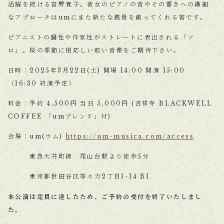
活躍を続ける宮野寛子。彼女のピアノの音やその響きへの繊細
なアプローチはumにまた新たな風景を創ってくれる筈です。
ピアニストの個性や作家性がストレートに表出される「ソ
ロ」。桜の季節に相応しい眩い音像をご期待下さい。
日時：2025年3月22日(土) 開場 14:00 開演 15:00
（16:30 終演予定）
料金：予約 4,500円 当日 5,000円 (吉祥寺 BLACKWELL
COFFEE 「umブレンド」付)
会場：um(ウム)
https://um-musica.com/access
東急大井町線 尾山台駅より徒歩5分
東京都世田谷区等々力2丁目1-14 B1
本公演は定員に達したため、ご予約の受付を終了いたしまし
た。