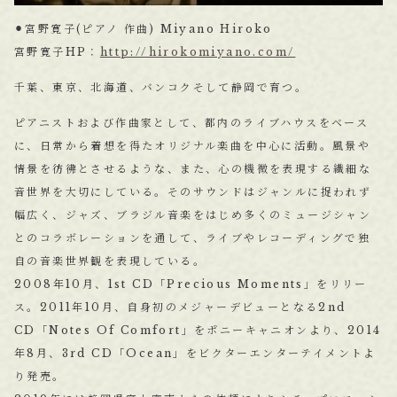
⚫︎宮野寛子(ピアノ 作曲) Miyano Hiroko
宮野寛子HP：
http://hirokomiyano.com/
千葉、東京、北海道、バンコクそして静岡で育つ。
ピアニストおよび作曲家として、都内のライブハウスをベース
に、日常から着想を得たオリジナル楽曲を中心に活動。風景や
情景を彷彿とさせるような、また、心の機微を表現する繊細な
音世界を大切にしている。そのサウンドはジャンルに捉われず
幅広く、ジャズ、ブラジル音楽をはじめ多くのミュージシャン
とのコラボレーションを通して、ライブやレコーディングで独
自の音楽世界観を表現している。
2008年10月、1st CD「Precious Moments」をリリー
ス。2011年10月、自身初のメジャーデビューとなる2nd
CD「Notes Of Comfort」をポニーキャニオンより、2014
年8月、3rd CD「Ocean」をビクターエンターテイメントよ
り発売。