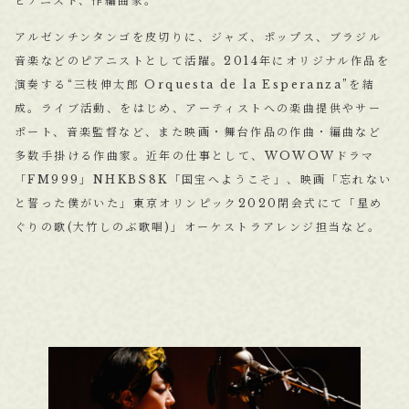
ピアニスト、作編曲家。
アルゼンチンタンゴを皮切りに、ジャズ、ポップス、ブラジル
音楽などのピアニストとして活躍。2014年にオリジナル作品を
演奏する“三枝伸太郎 Orquesta de la Esperanza”を結
成。ライブ活動、をはじめ、アーティストへの楽曲提供やサー
ポート、音楽監督など、また映画・舞台作品の作曲・編曲など
多数手掛ける作曲家。近年の仕事として、WOWOWドラマ
「FM999」NHKBS8K「国宝へようこそ」、映画「忘れない
と誓った僕がいた」東京オリンピック2020閉会式にて「星め
ぐりの歌(大竹しのぶ歌唱)」オーケストラアレンジ担当など。