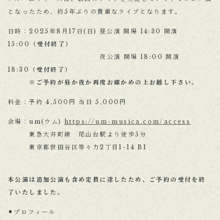
となったため、約5年ぶりの貴重なライブとなります。
日時：2025年8月17日(日) 昼公演 開場 14:30 開演
15:00
（受付終了）
夜公演 開場 18:00 開演
18:30
（受付終了）
※ご予約が昼か夜か再度お確かめの上お越し下さい。
料金：予約 4,500円 当日 5,000円
会場：um(ウム)
https://um-musica.com/access
東急大井町線 尾山台駅より徒歩5分
東京都世田谷区等々力2丁目1-14 B1
本公演は追加公演も含め定員に達したため、ご予約の受付を終
了いたしました。
⚫︎プロフィール