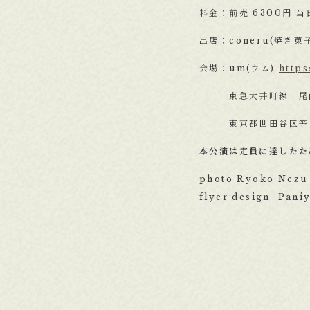
料金：前売 6300円 当日
出店：coneru(焼き菓
会場：um(ウム)
http
東急大井町線 尾山
東京都世田谷区等々力2丁
本公演は定員に達したた
photo Ryoko Nezu
flyer design Pani