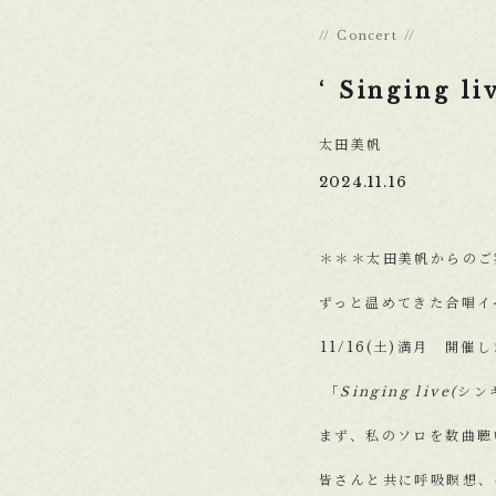
Concert
‘ Singing 
太田美帆
2024.11.16
＊＊＊太田美帆からのご
ずっと温めてきた合唱イ
⁡11/16(土)満月 開催し
⁡⁡
「Singing liv
まず、私のソロを数曲聴
皆さんと共に呼吸瞑想、