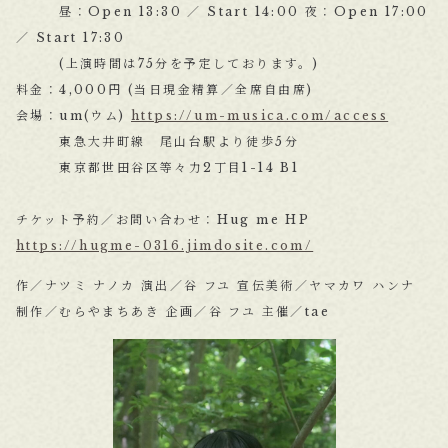
昼：Open 13:30 ／ Start 14:00 夜：Open 17:00
／ Start 17:30
(上演時間は75分を予定しております。)
料金：4,000円 (当日現金精算／全席自由席)
会場：um(ウム)
https://um-musica.com/access
東急大井町線 尾山台駅より徒歩5分
東京都世田谷区等々力2丁目1-14 B1
チケット予約／お問い合わせ：Hug me HP
https://hugme-0316.jimdosite.com/
作／ナツミ ナノカ 演出／谷 フユ 宣伝美術／ヤマカワ ハンナ
制作／むらやまちあき 企画／谷 フユ 主催／tae