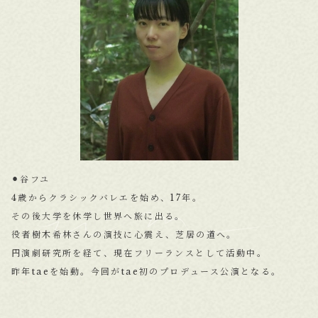
⚫︎谷フユ
4歳からクラシックバレエを始め、17年。
その後大学を休学し世界へ旅に出る。
役者樹木希林さんの演技に心震え、芝居の道へ。
円演劇研究所を経て、現在フリーランスとして活動中。
昨年taeを始動。今回がtae初のプロデュース公演となる。