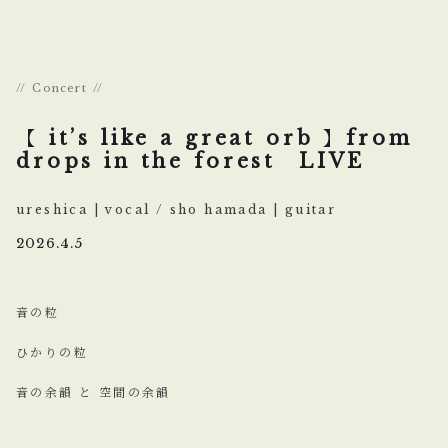
Concert
【 it’s like a great orb 】from
drops in the forest LIVE
ureshica | vocal / sho hamada | guitar
2026.4.5
音の粒
ひかりの粒
音の余韻 と 空間の余韻