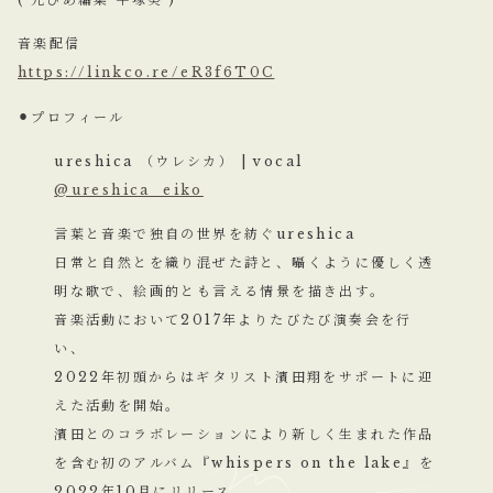
音楽配信
https://linkco.re/eR3f6T0C
⚫︎プロフィール
ureshica （ウレシカ） | vocal
@ureshica_eiko
言葉と音楽で独自の世界を紡ぐureshica
日常と自然とを織り混ぜた詩と、囁くように優しく透
明な歌で、絵画的とも言える情景を描き出す。
音楽活動において2017年よりたびたび演奏会を行
い、
2022年初頭からはギタリスト濱田翔をサポートに迎
えた活動を開始。
濱田とのコラボレーションにより新しく生まれた作品
を含む初のアルバム『whispers on the lake』を
2022年10月にリリース。