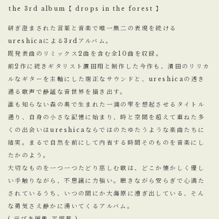
⁡the 3rd album【 drops in the forest 】
研ぎ澄まされた言葉と音楽で唯一無二の表現を続ける
ureshicaによる3rdアルバム。
既発表曲のリミックス2曲を含む全10曲を収録。
前2作に続きギタリスト濵田翔と制作した今作も、濱田のリリカ
ルなギターを主軸にした端正なサウンドと、ureshicaの透き
通る歌声で静謐な音世界を描き出す。
誰も知らない森の奥で生まれた一滴の雫を想起させるタイトル
通り、自身の小さな記憶に始まり、時と空間を超えて重ねた多
くの出会いはureshicaならではのたゆたうような楽曲たちに
結実。まるで自然を前にして内省する時間そのものを音楽にし
たかのよう。
大切なものを一つ一つたどり慈しむ歌は、どこか懐かしく優し
い手触りながら、不思議に力強い。聴きながら安らぎで心満た
されているうち、いつの間にか大海原に漕ぎ出している、そん
な勇気さえ静かに湧いてくるアルバム。
( 元ぴあ編集 平塚葵 )