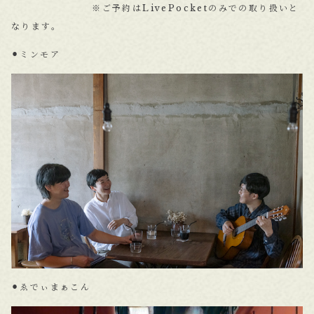
※ご予約はLivePocketのみでの取り扱いと
なります。
⚫︎ミンモア
⚫︎ゑでぃまぁこん