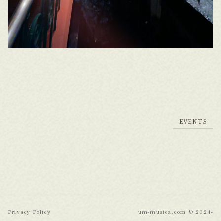
E
V
E
N
T
S
E
V
E
N
T
S
Privacy Policy
um-musica.com © 2024-