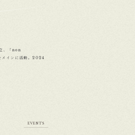
立、「non
をメインに活動。2024
E
V
E
N
T
S
E
V
E
N
T
S