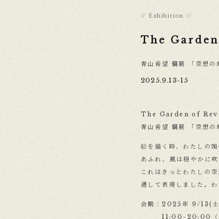
Exhibition
The Garden
青山希望 個展 「空想の
2025.9.13-15
The Garden of Rev
青山希望 個展 「空想の
絵を描く時、わたしの頭
あふれ、風は穏やかに吹
これはきっとわたしの空
通して表現しました。わ
会期：2025年 9/13(土)
11:00-20:00（