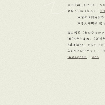
※9/13(土)17:0
会場：um（ウム）
ht
東京都世田谷区等々力
東急大井町線 尾山
青山希望（あおやまのぞ
1994年生まれ。201
Editions」を立ち
年4月に自社ブランド「uki
instagram
/
web