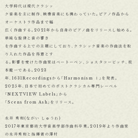
大学時代は現代クラシッ
ク音楽を主に制作､映像音楽にも携わっていた｡ピアノ作品から
オーケストラ作品まで幅
広く作曲する｡2021年から自身のピアノ曲をリリースし始める｡
単純な旋律と音の響き
を作曲する上での主題にしており､クラシック音楽の作曲法を取
り入れた作品を得意とす
る｡影響を受けた作曲家はベートーベン､ショスタコービッチ､坂
本龍一である｡2023
年､1631Recordingsから｢Harmonism Ⅰ｣を発表｡
2025年､日本で初めてのポストクラシカル専門レーベル
｢NEXTVIEW Labels｣から
｢Scens from Ash｣をリリース｡
永井 秀和(ながい しゅうわ)
2017年東京藝術大学音楽学部作曲科卒業｡2019年より作曲家
の永井秀和と指揮者の澤村