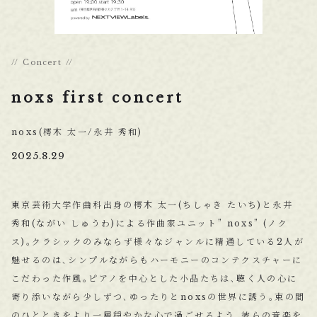
Concert
noxs first concert
noxs(樗木 太一/永井 秀和)
2025.8.29
東京芸術大学作曲科出身の樗木 太一(ちしゃき たいち)と永井
秀和(ながい しゅうわ)による作曲家ユニット” noxs” (ノク
ス)｡クラシックのみならず様々なジャンルに精通している2人が
魅せるのは､シンプルながらもハーモニーのコンテクスチャーに
こだわった作風｡ピアノを中心とした小品たちは､聴く人の心に
寄り添いながら少しずつ､ゆったりとnoxsの世界に誘う｡束の間
のひとときをより一層穏やかな心で過ごせるよう､彼らの音楽を