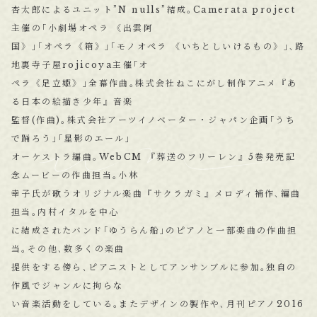
杏太郎によるユニット”N nulls”結成｡Camerata project
主催の｢小劇場オペラ 《出雲阿
国》｣｢オペラ《箱》｣｢モノオペラ 《いちとしいけるもの》｣､路
地裏寺子屋rojicoya主催｢オ
ペラ《足立姫》｣全幕作曲｡株式会社ねこにがし制作アニメ『あ
る日本の絵描き少年』音楽
監督(作曲)｡株式会社アーツイノベーター・ジャパン企画｢うち
で踊ろう｣｢星影のエール｣
オーケストラ編曲｡WebCM 『葬送のフリーレン』5巻発売記
念ムービーの作曲担当｡小林
幸子氏が歌うオリジナル楽曲『サクラガミ』メロディ補作､編曲
担当｡内村イタルを中心
に結成されたバンド｢ゆうらん船｣のピアノと一部楽曲の作曲担
当｡その他､数多くの楽曲
提供をする傍ら､ピアニストとしてアンサンブルに参加｡独自の
作風でジャンルに拘らな
い音楽活動をしている｡またデザインの製作や､月刊ピアノ2016