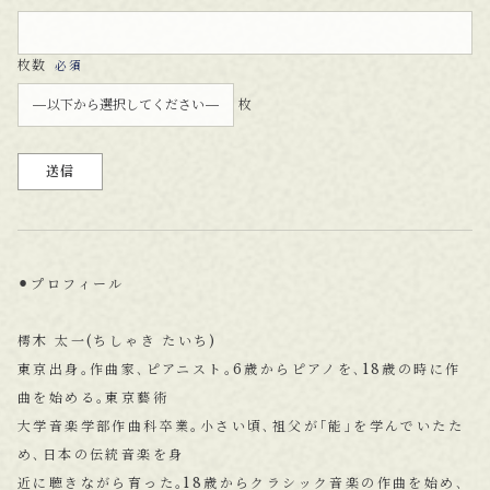
枚数
必須
枚
⚫︎プロフィール
樗木 太一(ちしゃき たいち)
東京出身｡作曲家､ピアニスト｡6歳からピアノを､18歳の時に作
曲を始める｡東京藝術
大学音楽学部作曲科卒業｡小さい頃､祖父が｢能｣を学んでいたた
め､日本の伝統音楽を身
近に聴きながら育った｡18歳からクラシック音楽の作曲を始め､