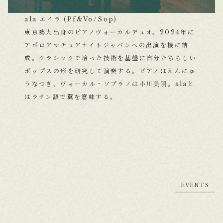
ala エイラ (Pf&Vo/Sop)
東京藝大出身のピアノヴォーカルデュオ。2024年に
アポロアマチュアナイトジャパンへの出演を機に結
成。クラシックで培った技術を基盤に自分たちらしい
ポップスの形を研究して演奏する。ピアノはえんにゅ
うなつき、ヴォーカル・ソプラノは小川美羽。alaと
はラテン語で翼を意味する。
E
V
E
N
T
S
E
V
E
N
T
S