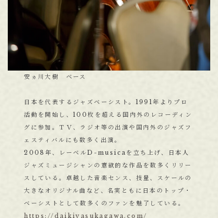
安ヵ川大樹 ベース
日本を代表するジャズベーシスト。1991年よりプロ
活動を開始し、100枚を超える国内外のレコーディン
グに参加。ＴＶ、ラジオ等の出演や国内外のジャズフ
ェスティバルにも数多く出演。
2008年、レーベルD-musicaを立ち上げ、日本人
ジャズミュージシャンの意欲的な作品を数多くリリー
スしている。卓越した音楽センス、技量、スケールの
大きなオリジナル曲など、名実ともに日本のトップ・
ベーシストとして数多くのファンを魅了している。
https://daikiyasukagawa.com/