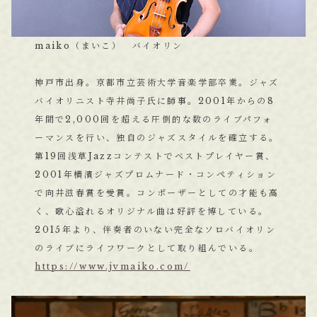
maiko（まいこ） バイオリン
神戸市出身。京都市立芸術大学音楽学部卒業。ジャズ
バイオリニスト寺井尚子氏に師事。2001年からの8
年間で2,000回を超える圧倒的な数のライブパフォ
ーマンスを行い、独自のジャズスタイルを確立する。
第19回浅草Jazzコンテストでベストプレイヤー賞、
2001年横濱ジャズプロムナード・コンペティション
で向井滋春賞を受賞。コンポーザーとしての才能も高
く、歌心溢れるオリジナル曲は好評を博している。
2015年より、伴奏者のいない完全なソロバイオリン
のライブにライフワークとして取り組んでいる。
https://www.jvmaiko.com/