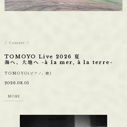
Concert
TOMOYO Live 2026 夏
海へ、大地へ -à la mer, à la terre-
TOMOYO(ピアノ、歌)
2026.08.01
M
O
R
E
M
O
R
E