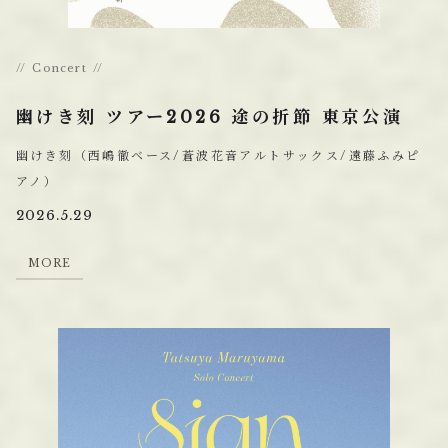
Concert
幽けき刻 ツアー2026 途の折節 東京公演
幽けき刻（西嶋徹ベース/蒼波花音アルトサックス/遠藤ふみピ
アノ）
2026.5.29
M
O
R
E
M
O
R
E