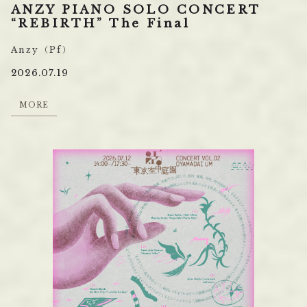
ANZY PIANO SOLO CONCERT
“REBIRTH” The Final
Anzy（Pf）
2026.07.19
M
O
R
E
M
O
R
E