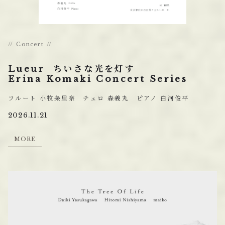
Concert
Lueur ちいさな光を灯す
Erina Komaki Concert Series
フルート 小牧条里奈 チェロ 森義丸 ピアノ 白河俊平
2026.11.21
M
O
R
E
M
O
R
E