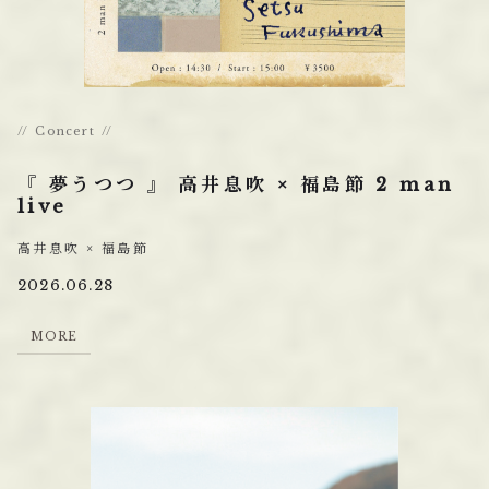
Concert
『 夢うつつ 』 高井息吹 × 福島節 2 man
live
高井息吹 × 福島節
2026.06.28
M
O
R
E
M
O
R
E