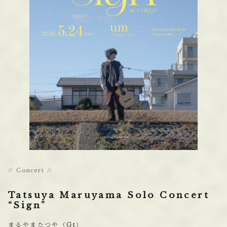
Concert
Tatsuya Maruyama Solo Concert
“Sign”
まるやまたつや（Gt）