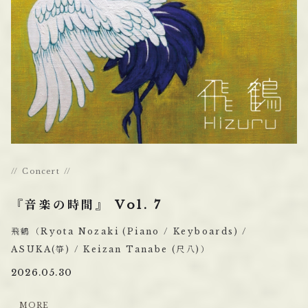
Concert
『音楽の時間』 Vol. 7
飛鶴（Ryota Nozaki (Piano / Keyboards) /
ASUKA(箏) / Keizan Tanabe (尺八)）
2026.05.30
M
O
R
E