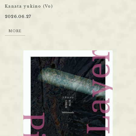
Kanata yukino (Vo)
2026.06.27
M
O
R
E
M
O
R
E