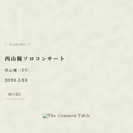
Concert
西山瞳ソロコンサート
西山瞳（Pf）
2026.5.23
M
O
R
E
M
O
R
E