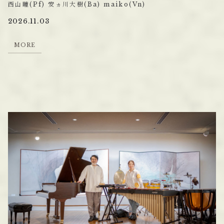
西山瞳(Pf) 安ヵ川大樹(Ba) maiko(Vn)
2026.11.03
M
O
R
E
M
O
R
E