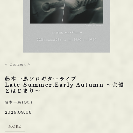
Concert
藤本一馬ソロギターライブ
Late Summer,Early Autumn 〜余韻
とはじまり〜
藤本一馬(Gt.)
2026.09.06
M
O
R
E
M
O
R
E