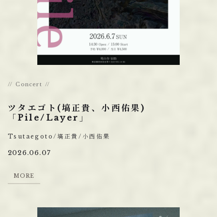
Concert
ツタエゴト(塙正貴、小西佑果)
「Pile/Layer」
Tsutaegoto/塙正貴/小西佑果
2026.06.07
M
O
R
E
M
O
R
E