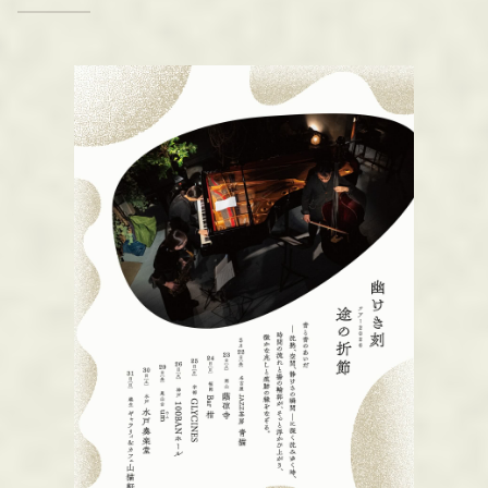
M
O
R
E