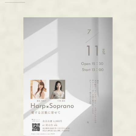
M
O
R
E