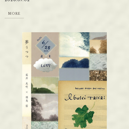
M
O
R
E
M
O
R
E