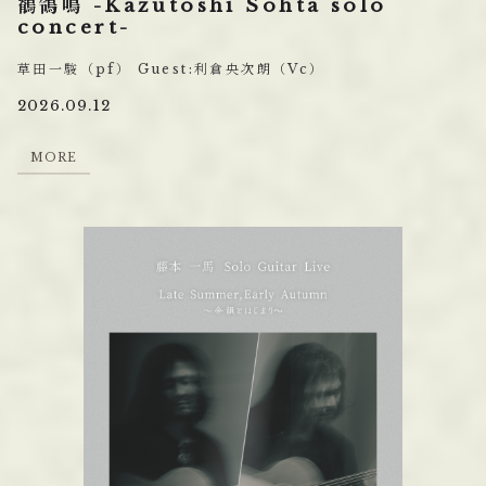
鶺鴒鳴 -Kazutoshi Sohta solo
concert-
草⽥⼀駿（pf） Guest:利倉央次朗（Vc）
2026.09.12
M
O
R
E
M
O
R
E