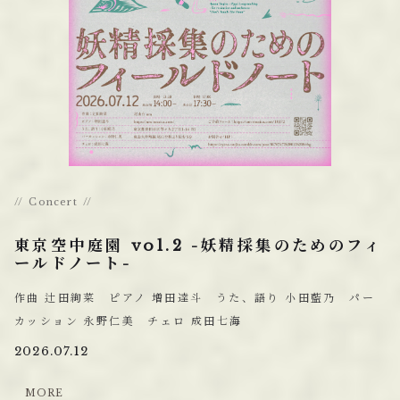
Concert
東京空中庭園 vol.2 -妖精採集のためのフィ
ールドノート-
作曲 辻田絢菜 ピアノ 増田達斗 うた、語り 小田藍乃 パー
カッション 永野仁美 チェロ 成田七海
2026.07.12
M
O
R
E