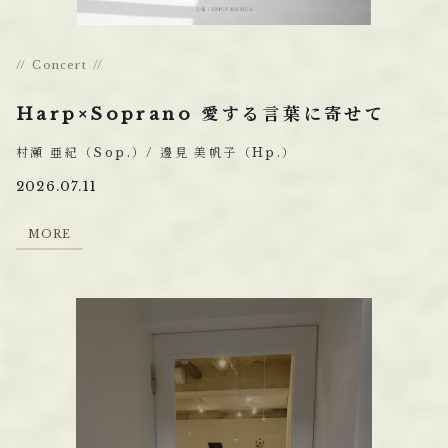
Concert
Harp×Soprano 愛する言葉に寄せて
村瀬 亜紀（Sop.）/ 邊見 美帆子（Hp.）
2026.07.11
M
O
R
E
M
O
R
E