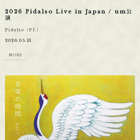
2026 Pidalso Live in Japan / um公
演
Pidalso（Pf.）
2026.05.31
M
O
R
E
M
O
R
E