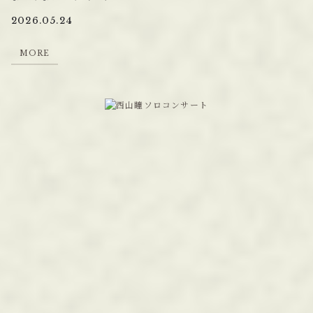
2026.05.24
M
O
R
E
M
O
R
E